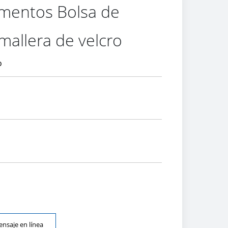
mentos Bolsa de
mallera de velcro
o
nsaje en línea