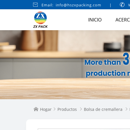

Email: info@hszxpacking.com
|

W
INICIO
ACERC
Hogar
Productos
Bolsa de cremallera



