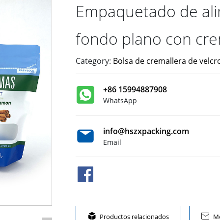
Empaquetado de ali
fondo plano con cre
Category:
Bolsa de cremallera de velcr
+86 15994887908
WhatsApp
info@hszxpacking.com
Email

Productos relacionados

Me