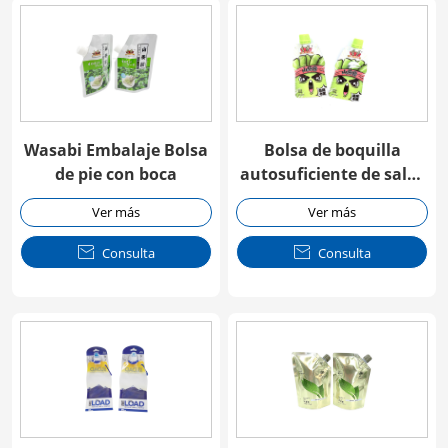
Wasabi Embalaje Bolsa
Bolsa de boquilla
de pie con boca
autosuficiente de salsa
wasabi de 58g
Ver más
Ver más

Consulta

Consulta