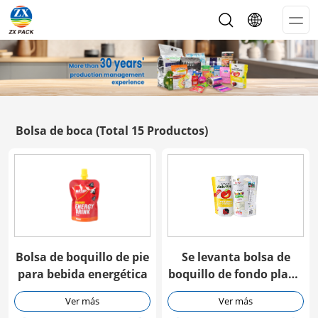
Op
Me
Bolsa de boca
(Total 15 Productos)
Bolsa de boquillo de pie
Se levanta bolsa de
para bebida energética
boquillo de fondo plano
con válvula
Ver más
Ver más