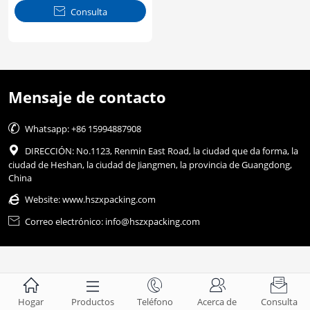

Consulta
Mensaje de contacto

Whatsapp: +86 15994887908

DIRECCIÓN: No.1123, Renmin East Road, la ciudad que da forma, la
ciudad de Heshan, la ciudad de Jiangmen, la provincia de Guangdong,
China

Website:
www.hszxpacking.com

Correo electrónico: info@hszxpacking.com





Hogar
Productos
Teléfono
Acerca de
Consulta