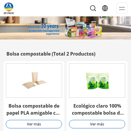
Op
Me
Bolsa compostable
(Total 2 Productos)
Bolsa compostable de
Ecológico claro 100%
papel PLA amigable con
compostable bolsa de
el medio ambiente
PLA con cremallera
Ver más
Ver más