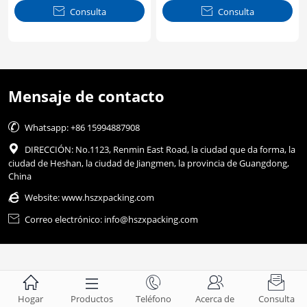

Consulta

Consulta
Mensaje de contacto

Whatsapp: +86 15994887908

DIRECCIÓN: No.1123, Renmin East Road, la ciudad que da forma, la
ciudad de Heshan, la ciudad de Jiangmen, la provincia de Guangdong,
China

Website:
www.hszxpacking.com

Correo electrónico: info@hszxpacking.com





Hogar
Productos
Teléfono
Acerca de
Consulta