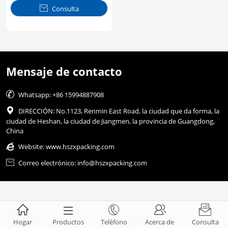

Consulta
Mensaje de contacto

Whatsapp: +86 15994887908

DIRECCIÓN: No.1123, Renmin East Road, la ciudad que da forma, la
ciudad de Heshan, la ciudad de Jiangmen, la provincia de Guangdong,
China

Website:
www.hszxpacking.com

Correo electrónico: info@hszxpacking.com





Hogar
Productos
Teléfono
Acerca de
Consulta