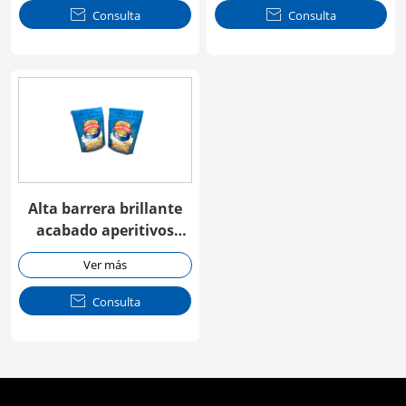

Consulta

Consulta
Alta barrera brillante
acabado aperitivos
embalaje Doypack
Ver más

Consulta