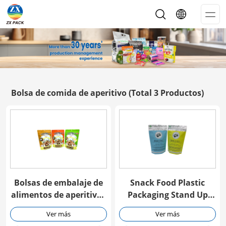
Op
Me
Bolsa de comida de aperitivo
(Total 3 Productos)
Bolsas de embalaje de
Snack Food Plastic
alimentos de aperitivos
Packaging Stand Up
de alta barrera
Bolsa de cremallera
Ver más
Ver más
personalizadas