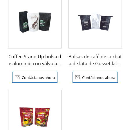
Coffee Stand Up bolsa d
Bolsas de café de corbat
e aluminio con válvula d
a de lata de Gusset later
e cierre cremallera
al amigable con el medi
o ambiente

Contáctanos ahora

Contáctanos ahora