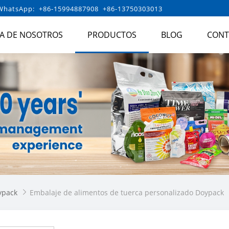
hatsApp: +86-15994887908 +86-13750303013
A DE NOSOTROS
PRODUCTOS
BLOG
CONT
ypack
Embalaje de alimentos de tuerca personalizado Doypack
