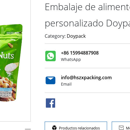
Embalaje de aliment
personalizado Doyp
Category:
Doypack
+86 15994887908
WhatsApp
info@hszxpacking.com
Email

Productos relacionados

Me