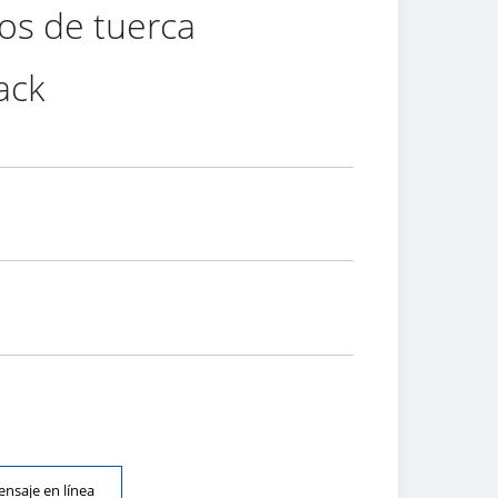
os de tuerca
ack
nsaje en línea