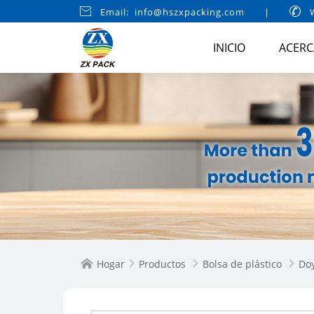

Email: info@hszxpacking.com
|

W
INICIO
ACERC
Hogar
Productos
Bolsa de plástico
Do



