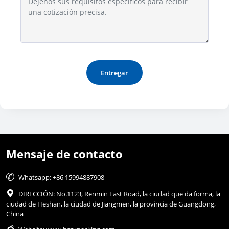
Entregar
Mensaje de contacto

Whatsapp: +86 15994887908

DIRECCIÓN: No.1123, Renmin East Road, la ciudad que da forma, la
ciudad de Heshan, la ciudad de Jiangmen, la provincia de Guangdong,
China