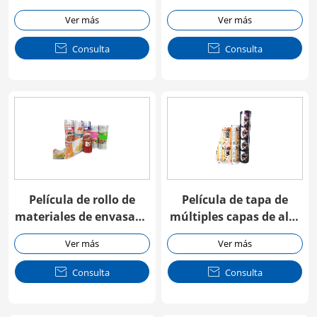
automática
de alimentos de lámina
Ver más
Ver más
de aluminio

Consulta

Consulta
Película de rollo de
Película de tapa de
materiales de envasado
múltiples capas de alta
de alimentos para el
barrera para envasado
Ver más
Ver más
paquete automático
de alimentos

Consulta

Consulta