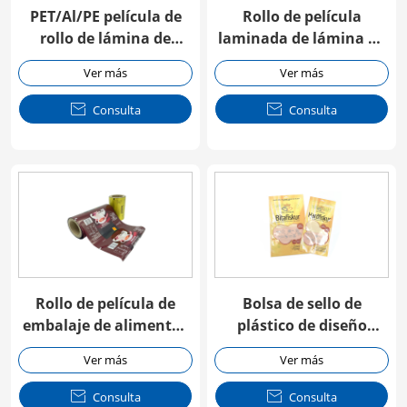
PET/Al/PE película de
Rollo de película
rollo de lámina de
laminada de lámina de
aluminio fácil de
aluminio fácil de
Ver más
Ver más
desgarrar
desgarrar

Consulta

Consulta
Rollo de película de
Bolsa de sello de
embalaje de alimentos
plástico de diseño
PE estirable fácil de
personalizado de tres
Ver más
Ver más
desgarrar
lados

Consulta

Consulta