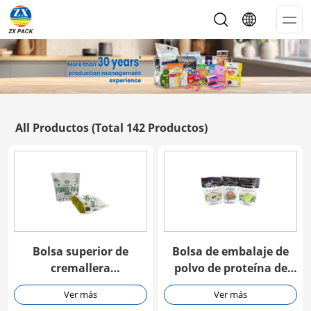
Op
Me
All Productos
(Total 142 Productos)
Bolsa superior de
Bolsa de embalaje de
cremallera
polvo de proteína de
personalizada para
cremallera
Ver más
Ver más
polvo de proteína
personalizada