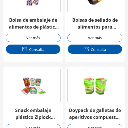
Bolsa de embalaje de
Bolsas de sellado de
alimentos de plástico
alimentos para
de sellado lateral de 3
mascotas de cierre de la
Ver más
Ver más
prensa de cremallera

Consulta

Consulta
Snack embalaje
Doypack de galletas de
plástico Ziplock
aperitivos compuestos
Doypack
impresos