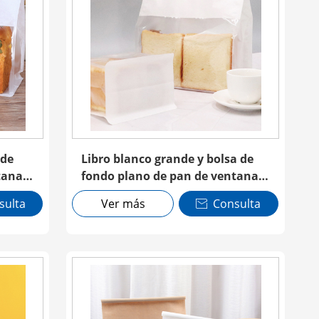
 de
Libro blanco grande y bolsa de
tana
fondo plano de pan de ventana
de
transparente con corbata de
sulta
Ver más
Consulta

estaño