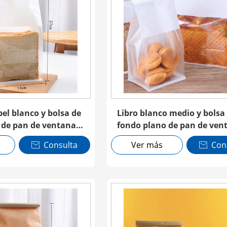
el blanco y bolsa de
Libro blanco medio y bolsa
 de pan de ventana
fondo plano de pan de ven
e con corbata de
transparente con corbata 
Consulta
Ver más
Con


estaño