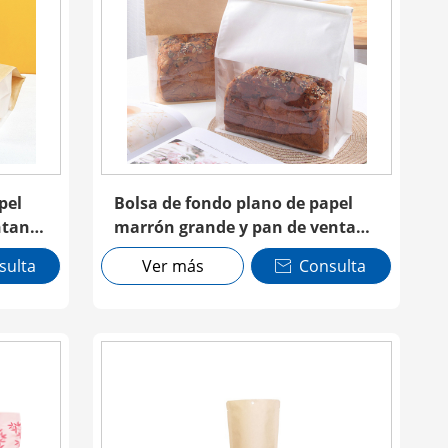
pel
Bolsa de fondo plano de papel
ntana
marrón grande y pan de ventana
de
transparente con corbata de
sulta
Ver más
Consulta

estaño