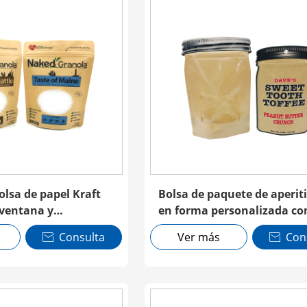
olsa de papel Kraft
Bolsa de paquete de aperit
 ventana y
en forma personalizada co
ventana y cremallera
Consulta
Ver más
Con

