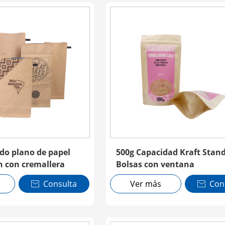
do plano de papel
500g Capacidad Kraft Stan
n con cremallera
Bolsas con ventana
Consulta
Ver más
Con

