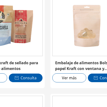
raft de sellado para
Embalaje de alimentos Bol
 alimentos
papel Kraft con ventana y
cremallera
Consulta
Ver más
Con

