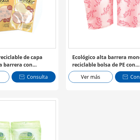
reciclable de capa
Ecológico alta barrera mo
a barrera con
reciclable bolsa de PE con
cremallera
Consulta
Ver más
Con

