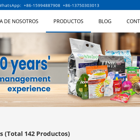
hatsApp: +86-15994887908 +86-13750303013
A DE NOSOTROS
PRODUCTOS
BLOG
CONT
os
(Total 142 Productos)