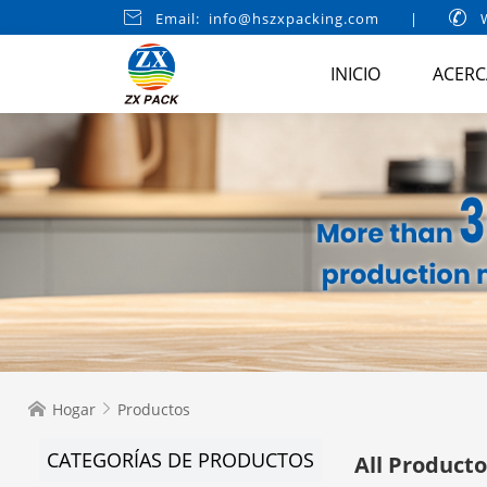

Email: info@hszxpacking.com
|

W
INICIO
ACERC
Hogar
Productos


CATEGORÍAS DE PRODUCTOS
All Product