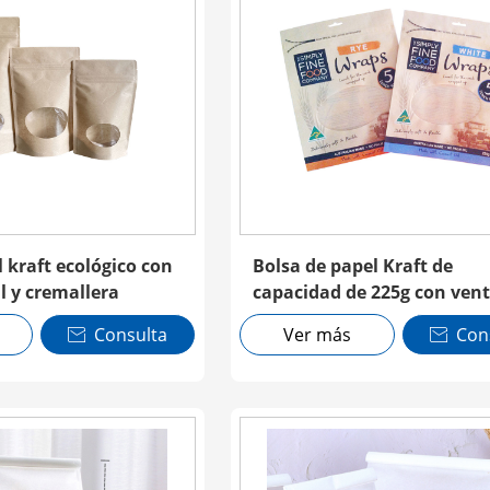
 kraft ecológico con
Bolsa de papel Kraft de
l y cremallera
capacidad de 225g con ven
cremallera
Consulta
Ver más
Con

